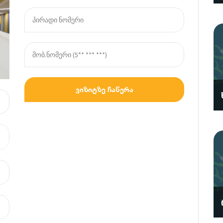
ვიზიტზე ჩაწერა