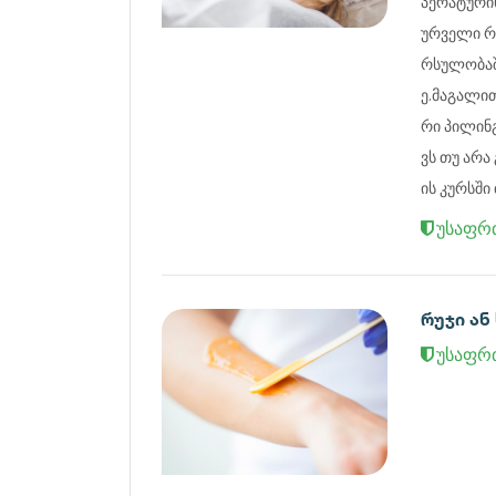
პერატური
ურველი რ
რსულობაშ
ე.მაგალი
რი პილინ
ვს თუ არა
ის კურსში
უსაფრ
რუჯი ან
უსაფრ