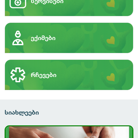
სერვისები
ექიმები
რჩევები
სიახლეები