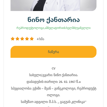
ნინო ქანთარია
რეპროდუქტოლოგი,ამბულატორიის ხელმძღვანელლი
4 ხმა
ჩაწერა
CV
სახელი/
გვარი
:
ნინო
ქანთარია
.
დაბადების
თარიღი
: 26. 02. 1967
წ
.a
სპეციალობა
:
ექიმი
–
მეან
–
გინეკოლოგი
,
რეპროდუქტ
ოლოგი
.
სამუშაო
ადგილი
:
შ
.
პ
.
ს
. „
გაგუას
კლინიკა
“