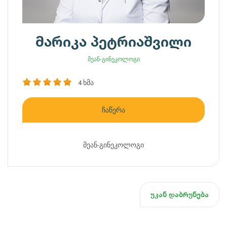
მარიკა პეტრიაშვილი
მეან-გინეკოლოგი
4 ხმა
ჩაწერა
მეან-გინეკოლოგი
უკან დაბრუნება