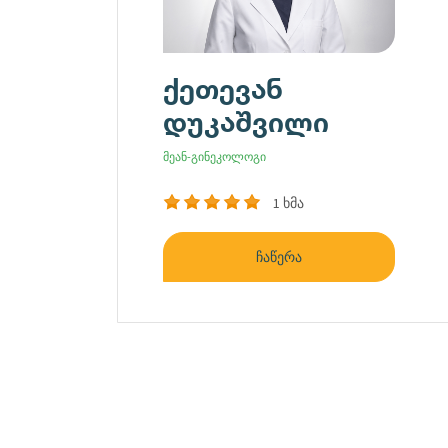
ქეთევან
დუკაშვილი
მეან-გინეკოლოგი
1 ხმა
ჩაწერა