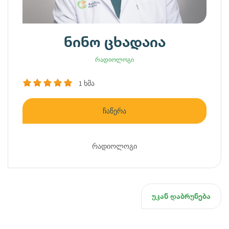
ნინო ცხადაია
რადიოლოგი
1 ხმა
ჩაწერა
რადიოლოგი
უკან დაბრუნება