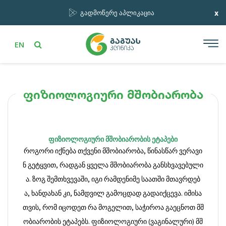
x
გადმოწერე აპლიკაცია
EN
ფიზიოლოგიური მშობიარობა
ფიზიოლოგიური მშობიარობის ეტაპები
როგორი
იქნება
თქვენი
მშობიარობა
,
წინასწარ
ვერავი
ნ
გეტყვით
,
რადგან
ყველა
მშობიარობა
განსხვავებული
ა
.
ზოგ
შემთხვევაში
,
იგი
რამდენიმე
საათში
მთავრდებ
ა
,
ხანდახან
კი
,
ნამდვილ
გამოცდად
გადაიქცევა
.
იმისა
თვის
,
რომ
იცოდეთ
რა
მოგელით
,
საჭიროა
გაეცნოთ
მშ
ობიარობის
ეტაპებს
.
ფიზიოლოგიური
(
ვაგინალური
)
მშ