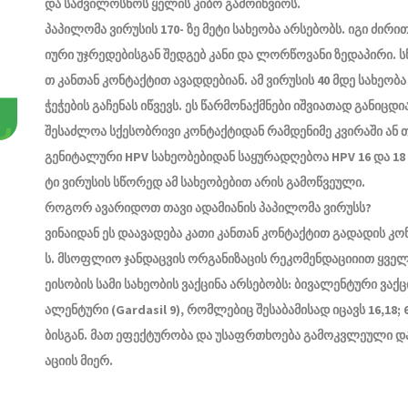
და
საშვილოსნოს
ყელის
კიბო
გამოიწვიოს
.
პაპილომა
ვირუსის
170-
ზე
მეტი
სახეობა
არსებობს
.
იგი
ძირი
იური
უჯრედებისგან
შედგებ
კანი
და
ლორწოვანი
ზედაპირი
.
ს
თ
კანთან
კონტაქტით
ავადდებიან
.
ამ
ვირუსის
40
მდე
სახეობა
ჭეჭების
გაჩენას
იწვევს
.
ეს
წარმონაქმნები
იშვიათად
განიცდი
შესაძლოა
სქესობრივი
კონტაქტიდან
რამდენიმე
კვირაში
ან
თ
გენიტალური
HPV
სახეობებიდან
საყურადღებოა
HPV 16
და
18
ტი
ვირუსის
სწორედ
ამ
სახეობებით
არის
გამოწვეული
.
როგორ
ავარიდოთ
თავი
ადამიანის
პაპილომა
ვირუსს
?
ვინაიდან
ეს
დაავადება
კათი
კანთან
კონტაქტით
გადადის
კო
ს
.
მსოფლიო
ჯანდაცვის
ორგანიზაცის
რეკომენდაციიით
ყველ
ეისობის
სამი
სახეობის
ვაქცინა
არსებობს
:
ბივალენტური
ვაქც
ალენტური
(Gardasil 9),
რომლებიც
შესაბამისად
იცავს
16,18; 
ბისგან
.
მათ
ეფექტურობა
და
უსაფრთხოება
გამოკვლეული
დ
აციის
მიერ
.