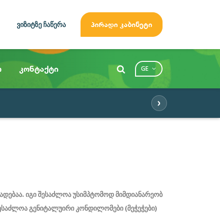
ვიზიტზე ჩაწერა
პირადი კაბინეტი
ო
კონტაქტი
GE
›
ადებაა
.
იგი
შესაძლოა
უსიმპტომოდ
მიმდიანარეობ
ესაძლოა
გენიტალუირი
კონდილომები
(
მეჭეჭები
)