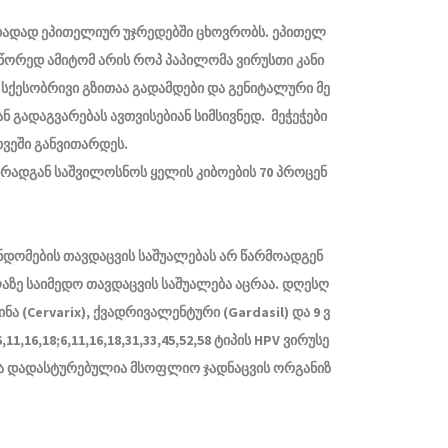
თადად
ეპითელიურ
უჯრედებში
ცხოვრობს
.
ეპითელ
წორედ
ამიტომ
არის
როპ
პაპილომა
ვირუსთი
კანი
სქესობრივი
გზითაა
გადამდები
და
გენიტალური
მე
ან
გადაგვარებას
ავთვისებიან
სიმსივნედ
.
მეჭეჭები
ვეში
განვითარდეს
.
რადგან
საშვილოსნოს
ყელის
კიბოების
70
პროცენ
ნდომების
თავდაცვის
საშუალებას
არ
წარმოადგენ
აზე
საიმედო
თავდაცვის
საშუალება
აცრაა
.
დღესღ
ინა
(Cervarix),
ქვადრივალენტური
(Gardasil)
და
9
ვ
6,11,16,18;6,11,16,18,31,33,45,52,58
ტიპის
HPV
ვირუსე
ა
დადასტურებულია
მსოფლიო
ჯადნაცვის
ორგანიზ