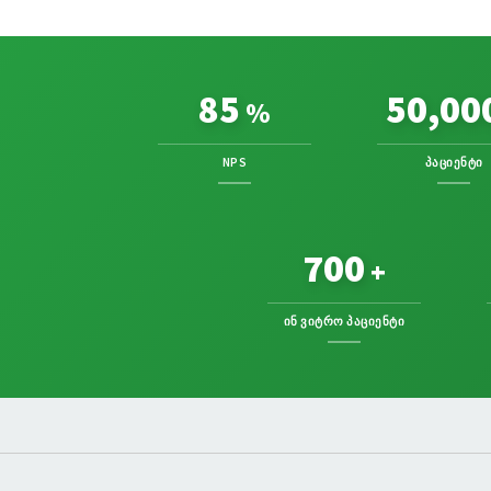
85
50,00
%
NPS
ᲞᲐᲪᲘᲔᲜᲢᲘ
700
+
ᲘᲜ ᲕᲘᲢᲠᲝ ᲞᲐᲪᲘᲔᲜᲢᲘ