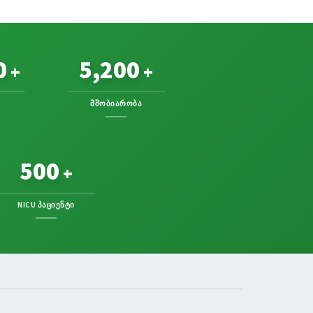
0
5,200
+
+
ᲛᲨᲝᲑᲘᲐᲠᲝᲑᲐ
500
+
NICU ᲞᲐᲪᲘᲔᲜᲢᲘ