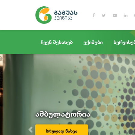
ჩვენ შესახებ
ექიმები
სერვისე
ამბულატორია
სრულად ნახვა