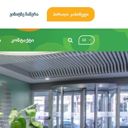
ვიზიტზე ჩაწერა
პირადი კაბინეტი
ო
კონტაქტი
GE