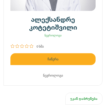
ალექსანდრე
კოტეტიშვილი
ნევროლოგი
0 ხმა
ჩაწერა
ნევროლოგი
უკან დაბრუნება